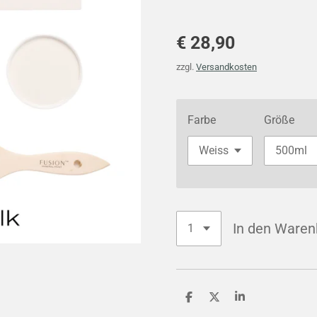
€ 28,90
zzgl.
Versandkosten
Farbe
Größe
In den Waren
T
T
T
e
e
e