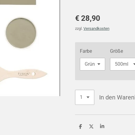
€ 28,90
zzgl.
Versandkosten
Farbe
Größe
In den Waren
T
T
T
e
e
e