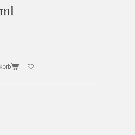
0ml
korb