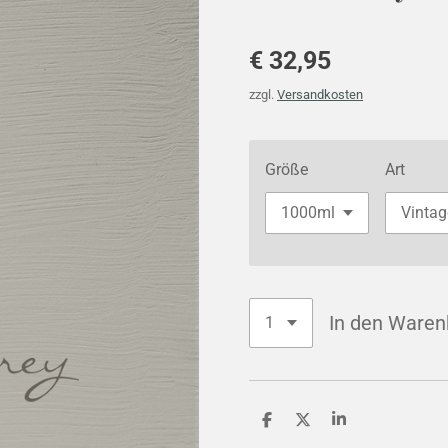
€ 32,95
zzgl.
Versandkosten
Größe
Art
In den Waren
T
T
T
e
e
e