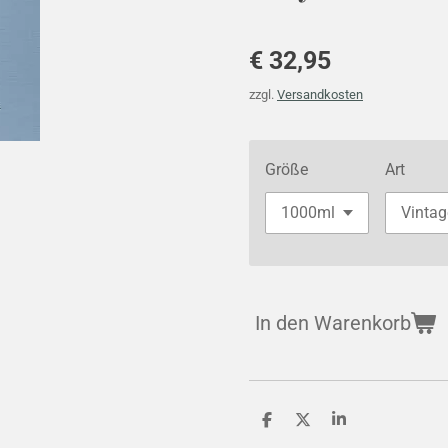
€ 32,95
zzgl.
Versandkosten
Größe
Art
In den Warenkorb
T
T
T
e
e
e