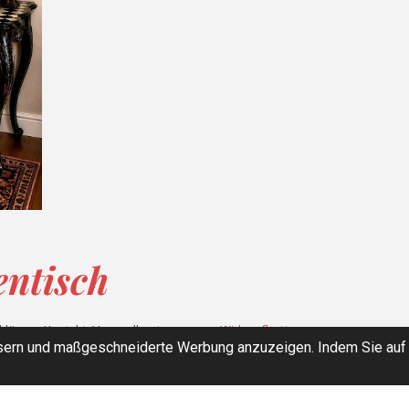
entisch
klärung
Kontakt
Versandkosten
Widerrufbutton
sern und maßgeschneiderte Werbung anzuzeigen. Indem Sie auf 